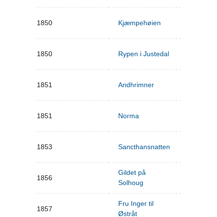
1850
Kjæmpehøien
1850
Rypen i Justedal
1851
Andhrimner
1851
Norma
1853
Sancthansnatten
Gildet på
1856
Solhoug
Fru Inger til
1857
Østråt