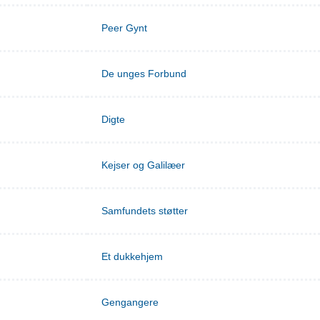
Peer Gynt
De unges Forbund
Digte
Kejser og Galilæer
Samfundets støtter
Et dukkehjem
Gengangere