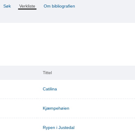
Søk
Verkliste
Om bibliografien
Tittel
Catilina
Kjæmpehøien
Rypen i Justedal