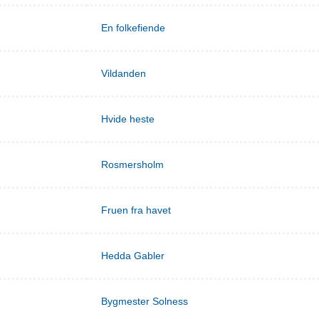
En folkefiende
Vildanden
Hvide heste
Rosmersholm
Fruen fra havet
Hedda Gabler
Bygmester Solness