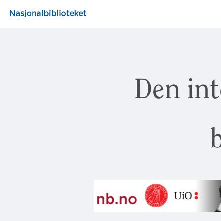
Den int
b