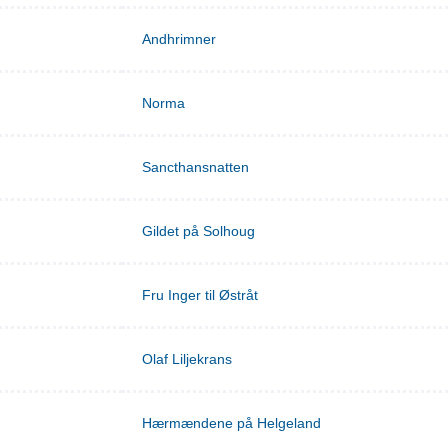
Andhrimner
Norma
Sancthansnatten
Gildet på Solhoug
Fru Inger til Østråt
Olaf Liljekrans
Hærmændene på Helgeland