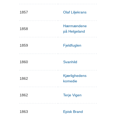
1857
Olaf Liljekrans
Hærmændene
1858
på Helgeland
1859
Fjeldfuglen
1860
Svanhild
Kjærlighedens
1862
komedie
1862
Terje Vigen
1863
Episk Brand