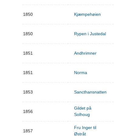
1850
Kjæmpehøien
1850
Rypen i Justedal
1851
Andhrimner
1851
Norma
1853
Sancthansnatten
Gildet på
1856
Solhoug
Fru Inger til
1857
Østråt