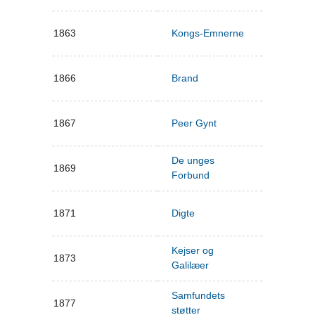
1863
Kongs-Emnerne
1866
Brand
1867
Peer Gynt
De unges
1869
Forbund
1871
Digte
Kejser og
1873
Galilæer
Samfundets
1877
støtter