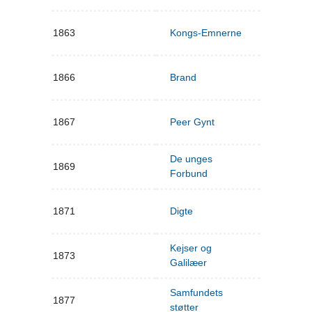
1863
Kongs-Emnerne
1866
Brand
1867
Peer Gynt
De unges
1869
Forbund
1871
Digte
Kejser og
1873
Galilæer
Samfundets
1877
støtter