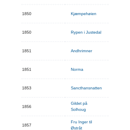
1850
Kjæmpehøien
1850
Rypen i Justedal
1851
Andhrimner
1851
Norma
1853
Sancthansnatten
Gildet på
1856
Solhoug
Fru Inger til
1857
Østråt