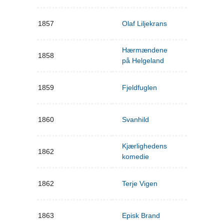
1857
Olaf Liljekrans
Hærmændene
1858
på Helgeland
1859
Fjeldfuglen
1860
Svanhild
Kjærlighedens
1862
komedie
1862
Terje Vigen
1863
Episk Brand