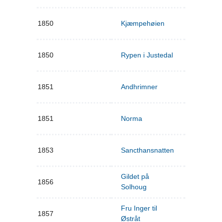
1850
Kjæmpehøien
1850
Rypen i Justedal
1851
Andhrimner
1851
Norma
1853
Sancthansnatten
Gildet på
1856
Solhoug
Fru Inger til
1857
Østråt