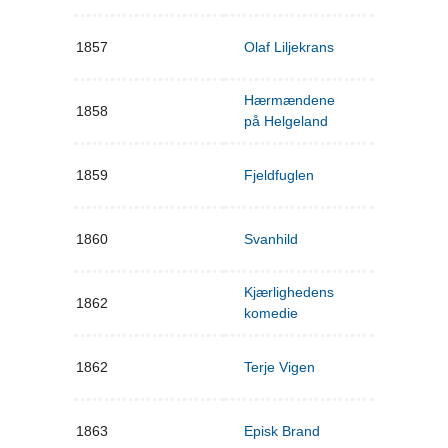
1857
Olaf Liljekrans
Hærmændene
1858
på Helgeland
1859
Fjeldfuglen
1860
Svanhild
Kjærlighedens
1862
komedie
1862
Terje Vigen
1863
Episk Brand