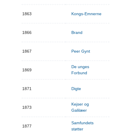
1863
Kongs-Emnerne
1866
Brand
1867
Peer Gynt
De unges
1869
Forbund
1871
Digte
Kejser og
1873
Galilæer
Samfundets
1877
støtter