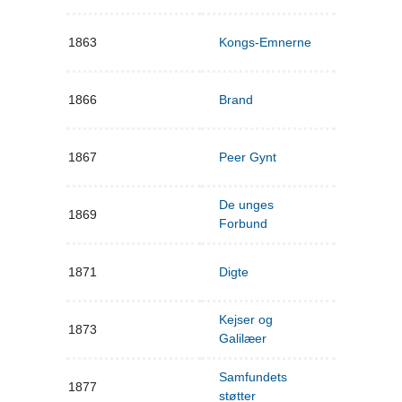
1863
Kongs-Emnerne
1866
Brand
1867
Peer Gynt
De unges
1869
Forbund
1871
Digte
Kejser og
1873
Galilæer
Samfundets
1877
støtter