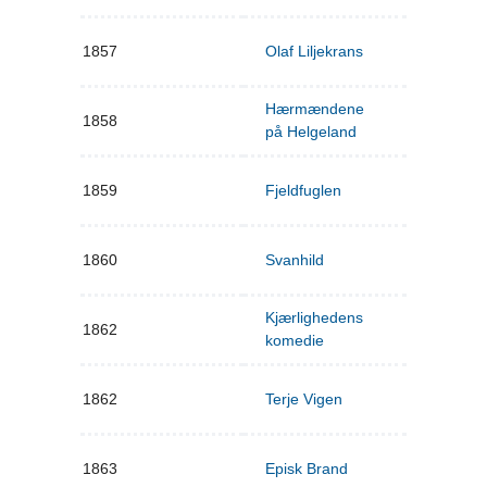
1857
Olaf Liljekrans
Hærmændene
1858
på Helgeland
1859
Fjeldfuglen
1860
Svanhild
Kjærlighedens
1862
komedie
1862
Terje Vigen
1863
Episk Brand