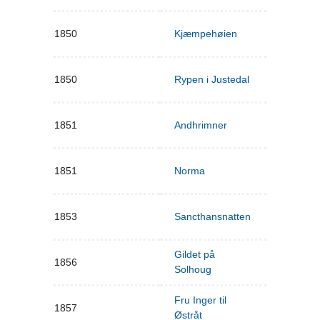
1850
Kjæmpehøien
1850
Rypen i Justedal
1851
Andhrimner
1851
Norma
1853
Sancthansnatten
Gildet på
1856
Solhoug
Fru Inger til
1857
Østråt