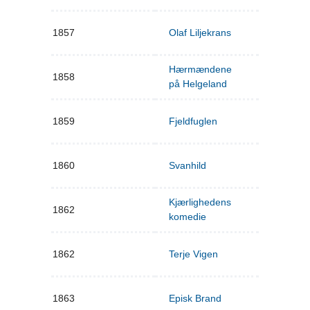
1857
Olaf Liljekrans
Hærmændene
1858
på Helgeland
1859
Fjeldfuglen
1860
Svanhild
Kjærlighedens
1862
komedie
1862
Terje Vigen
1863
Episk Brand