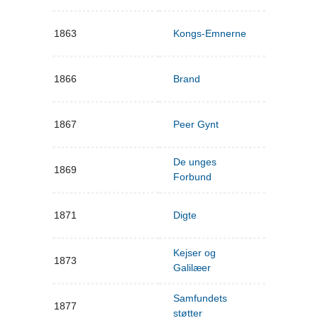
1863
Kongs-Emnerne
1866
Brand
1867
Peer Gynt
De unges
1869
Forbund
1871
Digte
Kejser og
1873
Galilæer
Samfundets
1877
støtter