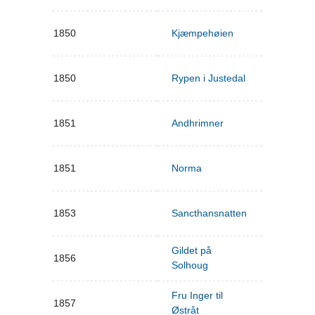
1850
Kjæmpehøien
1850
Rypen i Justedal
1851
Andhrimner
1851
Norma
1853
Sancthansnatten
Gildet på
1856
Solhoug
Fru Inger til
1857
Østråt