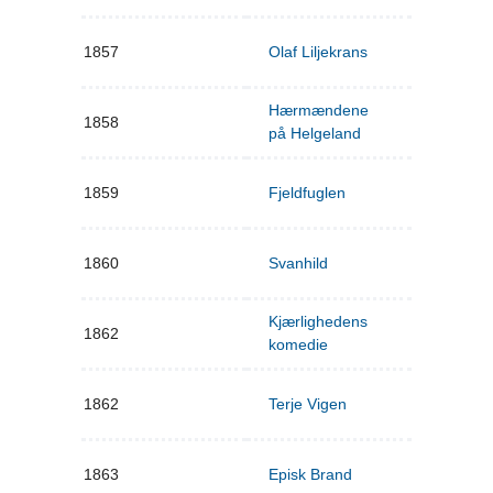
1857
Olaf Liljekrans
Hærmændene
1858
på Helgeland
1859
Fjeldfuglen
1860
Svanhild
Kjærlighedens
1862
komedie
1862
Terje Vigen
1863
Episk Brand