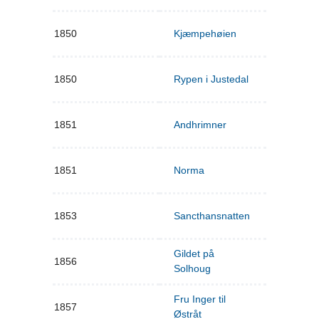
1850
Kjæmpehøien
1850
Rypen i Justedal
1851
Andhrimner
1851
Norma
1853
Sancthansnatten
Gildet på
1856
Solhoug
Fru Inger til
1857
Østråt