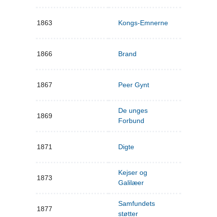
1863
Kongs-Emnerne
1866
Brand
1867
Peer Gynt
De unges
1869
Forbund
1871
Digte
Kejser og
1873
Galilæer
Samfundets
1877
støtter