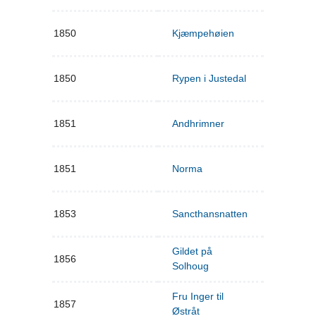
1850
Kjæmpehøien
1850
Rypen i Justedal
1851
Andhrimner
1851
Norma
1853
Sancthansnatten
Gildet på
1856
Solhoug
Fru Inger til
1857
Østråt