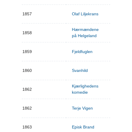
1857
Olaf Liljekrans
Hærmændene
1858
på Helgeland
1859
Fjeldfuglen
1860
Svanhild
Kjærlighedens
1862
komedie
1862
Terje Vigen
1863
Episk Brand