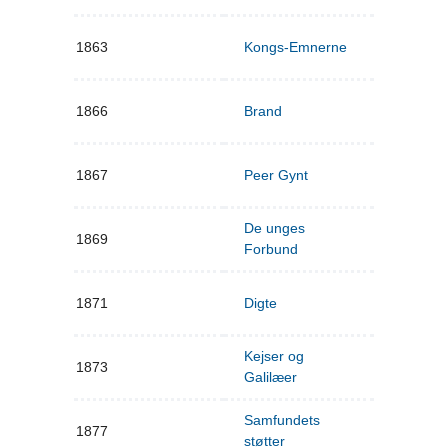
1863
Kongs-Emnerne
1866
Brand
1867
Peer Gynt
De unges
1869
Forbund
1871
Digte
Kejser og
1873
Galilæer
Samfundets
1877
støtter