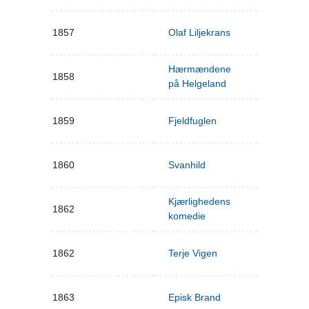
1857
Olaf Liljekrans
Hærmændene
1858
på Helgeland
1859
Fjeldfuglen
1860
Svanhild
Kjærlighedens
1862
komedie
1862
Terje Vigen
1863
Episk Brand