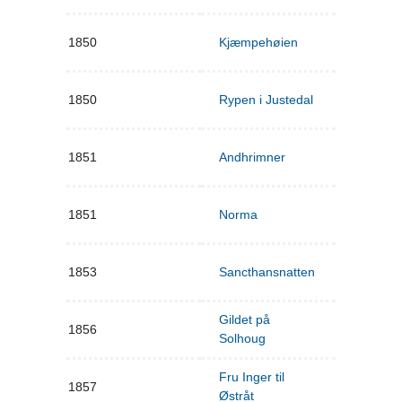
1850
Kjæmpehøien
1850
Rypen i Justedal
1851
Andhrimner
1851
Norma
1853
Sancthansnatten
Gildet på
1856
Solhoug
Fru Inger til
1857
Østråt