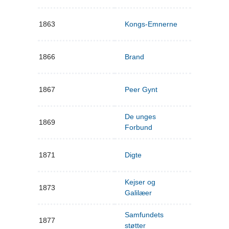
1863
Kongs-Emnerne
1866
Brand
1867
Peer Gynt
De unges
1869
Forbund
1871
Digte
Kejser og
1873
Galilæer
Samfundets
1877
støtter