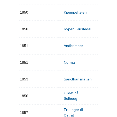
1850
Kjæmpehøien
1850
Rypen i Justedal
1851
Andhrimner
1851
Norma
1853
Sancthansnatten
Gildet på
1856
Solhoug
Fru Inger til
1857
Østråt