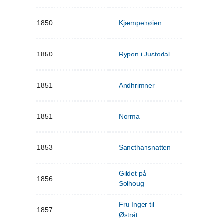
1850
Kjæmpehøien
1850
Rypen i Justedal
1851
Andhrimner
1851
Norma
1853
Sancthansnatten
Gildet på
1856
Solhoug
Fru Inger til
1857
Østråt