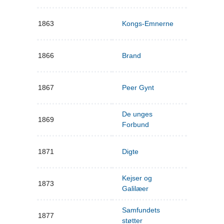
1863
Kongs-Emnerne
1866
Brand
1867
Peer Gynt
De unges
1869
Forbund
1871
Digte
Kejser og
1873
Galilæer
Samfundets
1877
støtter