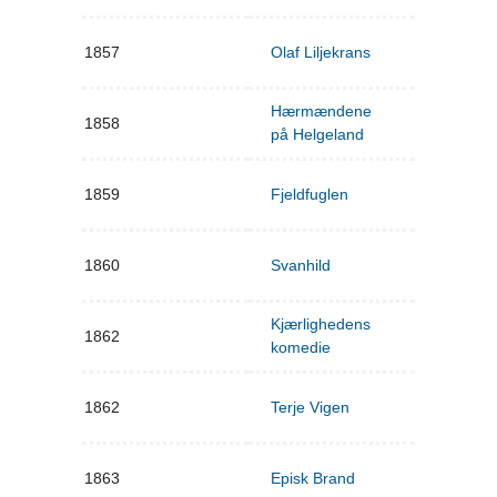
1857
Olaf Liljekrans
Hærmændene
1858
på Helgeland
1859
Fjeldfuglen
1860
Svanhild
Kjærlighedens
1862
komedie
1862
Terje Vigen
1863
Episk Brand