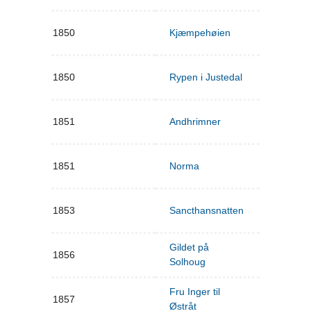
1850
Kjæmpehøien
1850
Rypen i Justedal
1851
Andhrimner
1851
Norma
1853
Sancthansnatten
Gildet på
1856
Solhoug
Fru Inger til
1857
Østråt