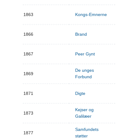
1863
Kongs-Emnerne
1866
Brand
1867
Peer Gynt
De unges
1869
Forbund
1871
Digte
Kejser og
1873
Galilæer
Samfundets
1877
støtter