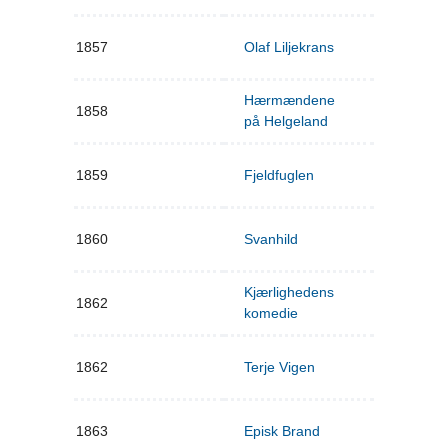
1857
Olaf Liljekrans
Hærmændene
1858
på Helgeland
1859
Fjeldfuglen
1860
Svanhild
Kjærlighedens
1862
komedie
1862
Terje Vigen
1863
Episk Brand