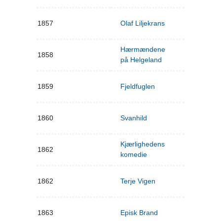
1857
Olaf Liljekrans
Hærmændene
1858
på Helgeland
1859
Fjeldfuglen
1860
Svanhild
Kjærlighedens
1862
komedie
1862
Terje Vigen
1863
Episk Brand