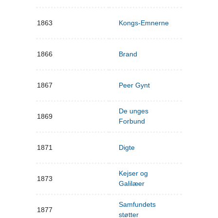
1863
Kongs-Emnerne
1866
Brand
1867
Peer Gynt
De unges
1869
Forbund
1871
Digte
Kejser og
1873
Galilæer
Samfundets
1877
støtter