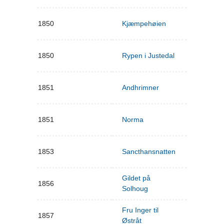
1850
Kjæmpehøien
1850
Rypen i Justedal
1851
Andhrimner
1851
Norma
1853
Sancthansnatten
Gildet på
1856
Solhoug
Fru Inger til
1857
Østråt