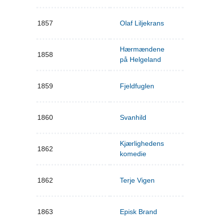
1857
Olaf Liljekrans
Hærmændene
1858
på Helgeland
1859
Fjeldfuglen
1860
Svanhild
Kjærlighedens
1862
komedie
1862
Terje Vigen
1863
Episk Brand