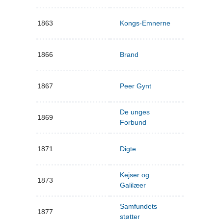
1863
Kongs-Emnerne
1866
Brand
1867
Peer Gynt
De unges
1869
Forbund
1871
Digte
Kejser og
1873
Galilæer
Samfundets
1877
støtter