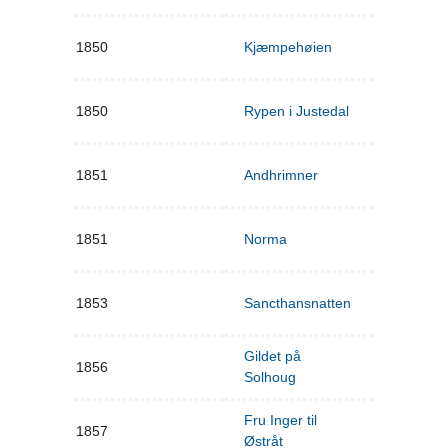
1850
Kjæmpehøien
1850
Rypen i Justedal
1851
Andhrimner
1851
Norma
1853
Sancthansnatten
Gildet på
1856
Solhoug
Fru Inger til
1857
Østråt