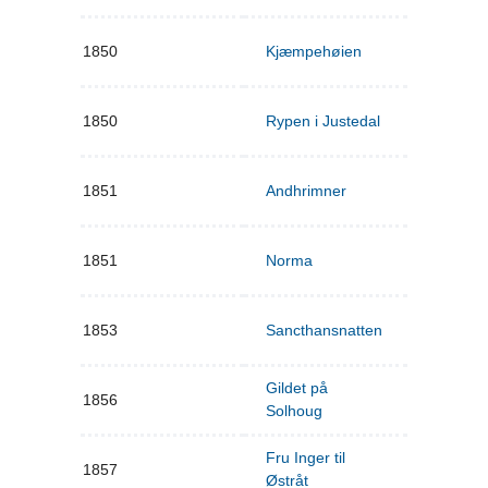
1850
Kjæmpehøien
1850
Rypen i Justedal
1851
Andhrimner
1851
Norma
1853
Sancthansnatten
Gildet på
1856
Solhoug
Fru Inger til
1857
Østråt