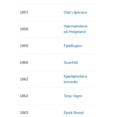
1857
Olaf Liljekrans
Hærmændene
1858
på Helgeland
1859
Fjeldfuglen
1860
Svanhild
Kjærlighedens
1862
komedie
1862
Terje Vigen
1863
Episk Brand