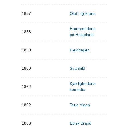
1857
Olaf Liljekrans
Hærmændene
1858
på Helgeland
1859
Fjeldfuglen
1860
Svanhild
Kjærlighedens
1862
komedie
1862
Terje Vigen
1863
Episk Brand