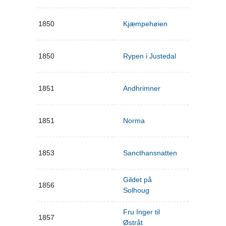
1850
Kjæmpehøien
1850
Rypen i Justedal
1851
Andhrimner
1851
Norma
1853
Sancthansnatten
Gildet på
1856
Solhoug
Fru Inger til
1857
Østråt