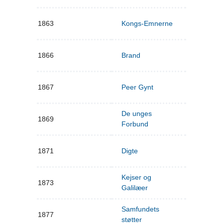
1863
Kongs-Emnerne
1866
Brand
1867
Peer Gynt
De unges
1869
Forbund
1871
Digte
Kejser og
1873
Galilæer
Samfundets
1877
støtter