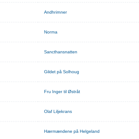
Andhrimner
Norma
Sancthansnatten
Gildet på Solhoug
Fru Inger til Østråt
Olaf Liljekrans
Hærmændene på Helgeland