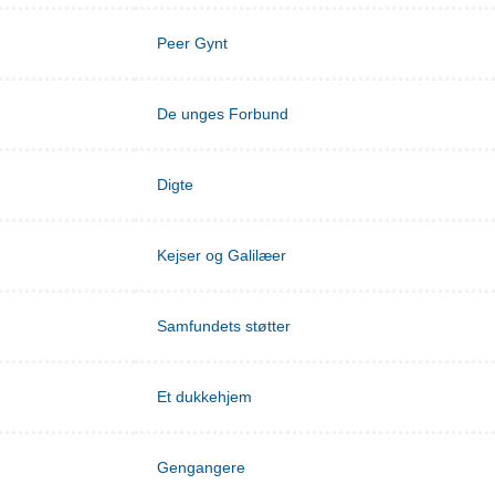
Peer Gynt
De unges Forbund
Digte
Kejser og Galilæer
Samfundets støtter
Et dukkehjem
Gengangere