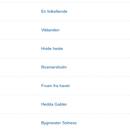
En folkefiende
Vildanden
Hvide heste
Rosmersholm
Fruen fra havet
Hedda Gabler
Bygmester Solness