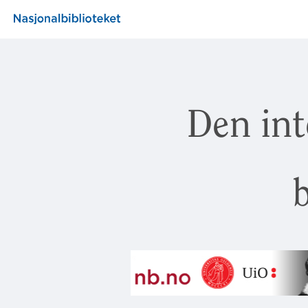
Den int
b