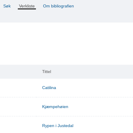
Søk
Verkliste
Om bibliografien
Tittel
Catilina
Kjæmpehøien
Rypen i Justedal