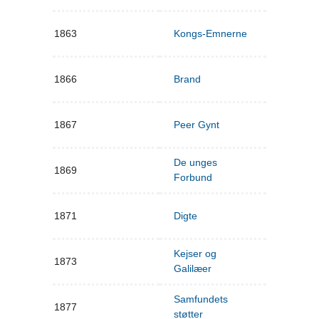
1863
Kongs-Emnerne
1866
Brand
1867
Peer Gynt
De unges
1869
Forbund
1871
Digte
Kejser og
1873
Galilæer
Samfundets
1877
støtter