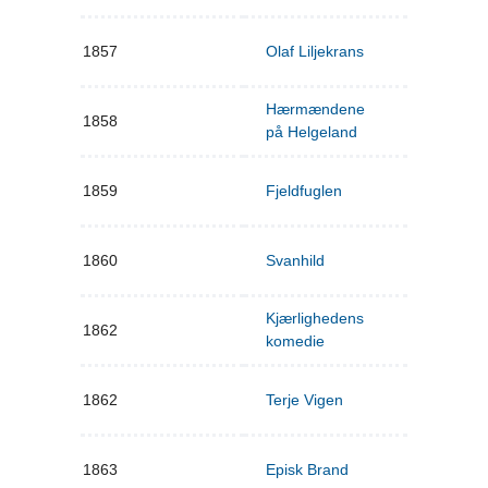
1857
Olaf Liljekrans
Hærmændene
1858
på Helgeland
1859
Fjeldfuglen
1860
Svanhild
Kjærlighedens
1862
komedie
1862
Terje Vigen
1863
Episk Brand