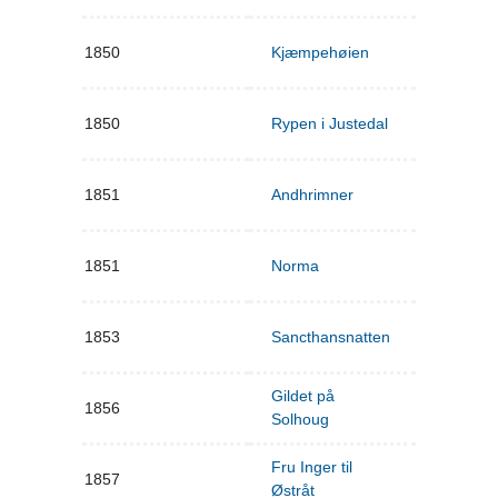
1850
Kjæmpehøien
1850
Rypen i Justedal
1851
Andhrimner
1851
Norma
1853
Sancthansnatten
Gildet på
1856
Solhoug
Fru Inger til
1857
Østråt