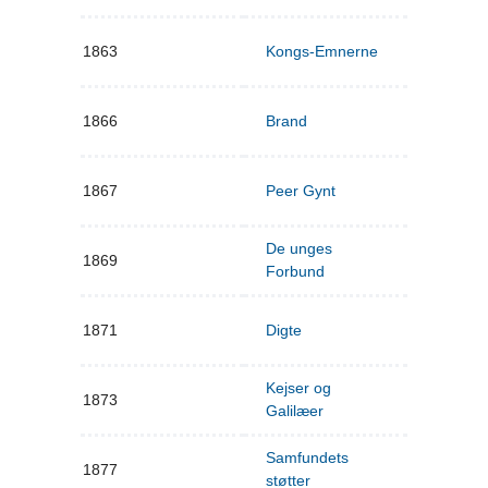
1863
Kongs-Emnerne
1866
Brand
1867
Peer Gynt
De unges
1869
Forbund
1871
Digte
Kejser og
1873
Galilæer
Samfundets
1877
støtter