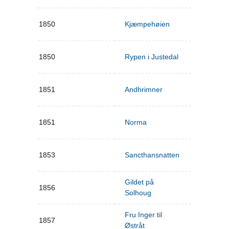
1850
Kjæmpehøien
1850
Rypen i Justedal
1851
Andhrimner
1851
Norma
1853
Sancthansnatten
Gildet på
1856
Solhoug
Fru Inger til
1857
Østråt