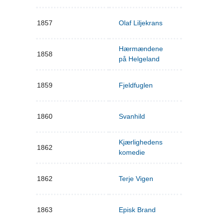
1857
Olaf Liljekrans
Hærmændene
1858
på Helgeland
1859
Fjeldfuglen
1860
Svanhild
Kjærlighedens
1862
komedie
1862
Terje Vigen
1863
Episk Brand