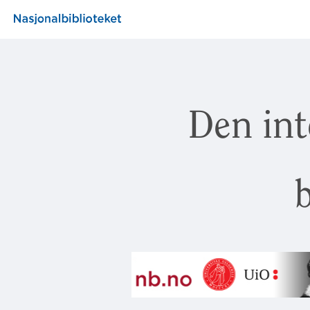
Den int
b