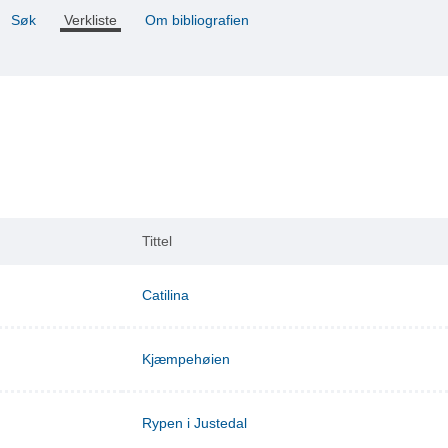
Søk
Verkliste
Om bibliografien
Tittel
Catilina
Kjæmpehøien
Rypen i Justedal