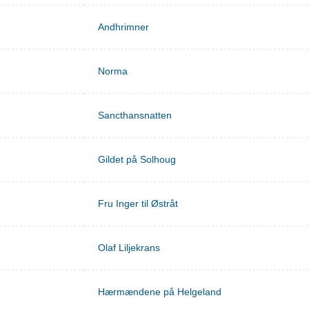
Andhrimner
Norma
Sancthansnatten
Gildet på Solhoug
Fru Inger til Østråt
Olaf Liljekrans
Hærmændene på Helgeland