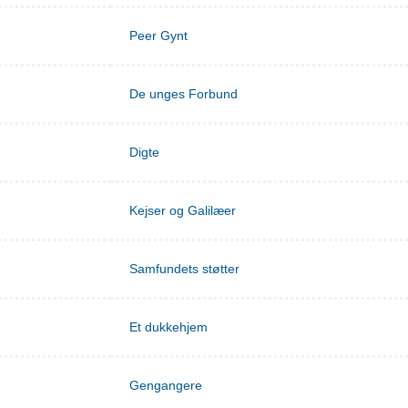
Peer Gynt
De unges Forbund
Digte
Kejser og Galilæer
Samfundets støtter
Et dukkehjem
Gengangere