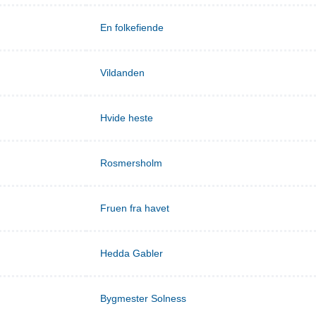
En folkefiende
Vildanden
Hvide heste
Rosmersholm
Fruen fra havet
Hedda Gabler
Bygmester Solness