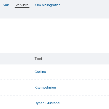
Søk
Verkliste
Om bibliografien
Tittel
Catilina
Kjæmpehøien
Rypen i Justedal