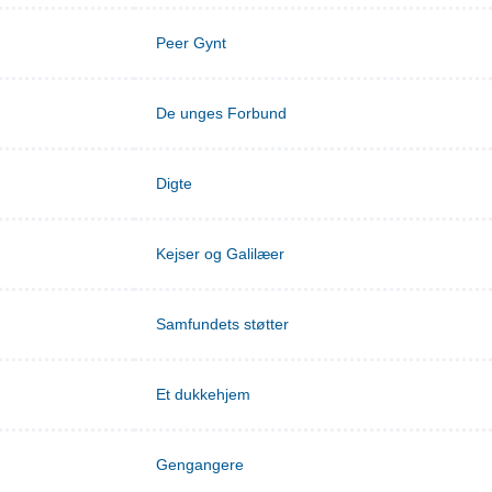
Peer Gynt
De unges Forbund
Digte
Kejser og Galilæer
Samfundets støtter
Et dukkehjem
Gengangere