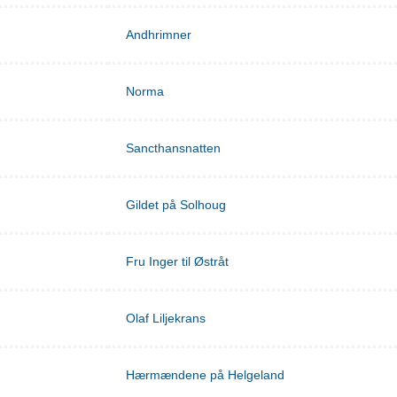
Andhrimner
Norma
Sancthansnatten
Gildet på Solhoug
Fru Inger til Østråt
Olaf Liljekrans
Hærmændene på Helgeland