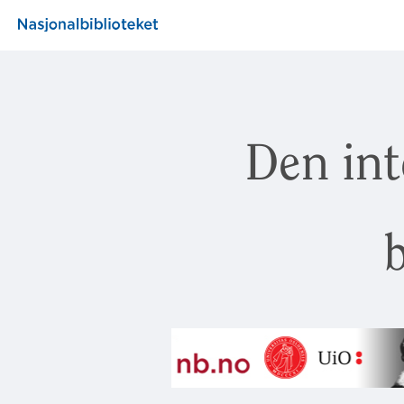
Den int
b