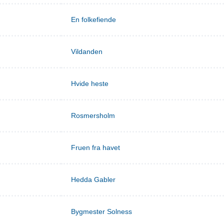
En folkefiende
Vildanden
Hvide heste
Rosmersholm
Fruen fra havet
Hedda Gabler
Bygmester Solness