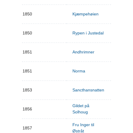
1850
Kjæmpehøien
1850
Rypen i Justedal
1851
Andhrimner
1851
Norma
1853
Sancthansnatten
Gildet på
1856
Solhoug
Fru Inger til
1857
Østråt