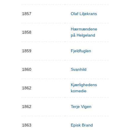
1857
Olaf Liljekrans
Hærmændene
1858
på Helgeland
1859
Fjeldfuglen
1860
Svanhild
Kjærlighedens
1862
komedie
1862
Terje Vigen
1863
Episk Brand