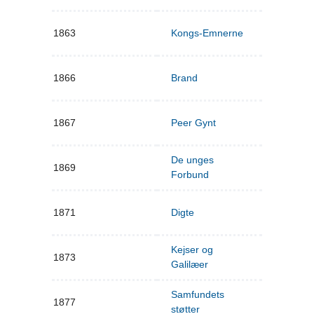
1863
Kongs-Emnerne
1866
Brand
1867
Peer Gynt
De unges
1869
Forbund
1871
Digte
Kejser og
1873
Galilæer
Samfundets
1877
støtter