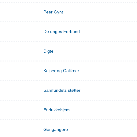
Peer Gynt
De unges Forbund
Digte
Kejser og Galilæer
Samfundets støtter
Et dukkehjem
Gengangere