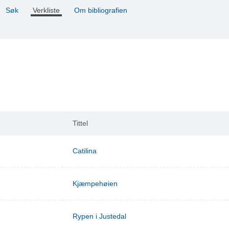
Søk
Verkliste
Om bibliografien
Tittel
Catilina
Kjæmpehøien
Rypen i Justedal