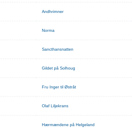
Andhrimner
Norma
Sancthansnatten
Gildet på Solhoug
Fru Inger til Østråt
Olaf Liljekrans
Hærmændene på Helgeland