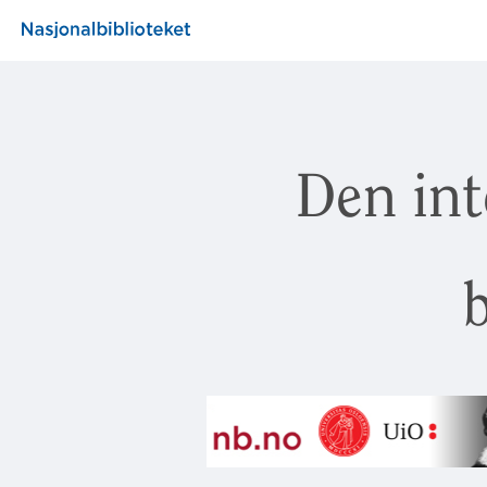
Den int
b