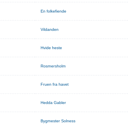
En folkefiende
Vildanden
Hvide heste
Rosmersholm
Fruen fra havet
Hedda Gabler
Bygmester Solness