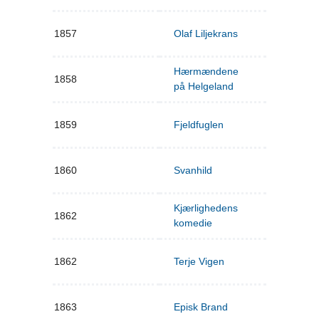
1857
Olaf Liljekrans
Hærmændene
1858
på Helgeland
1859
Fjeldfuglen
1860
Svanhild
Kjærlighedens
1862
komedie
1862
Terje Vigen
1863
Episk Brand