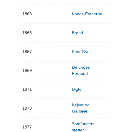
1863
Kongs-Emnerne
1866
Brand
1867
Peer Gynt
De unges
1869
Forbund
1871
Digte
Kejser og
1873
Galilæer
Samfundets
1877
støtter