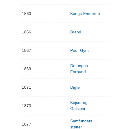
1863
Kongs-Emnerne
1866
Brand
1867
Peer Gynt
De unges
1869
Forbund
1871
Digte
Kejser og
1873
Galilæer
Samfundets
1877
støtter