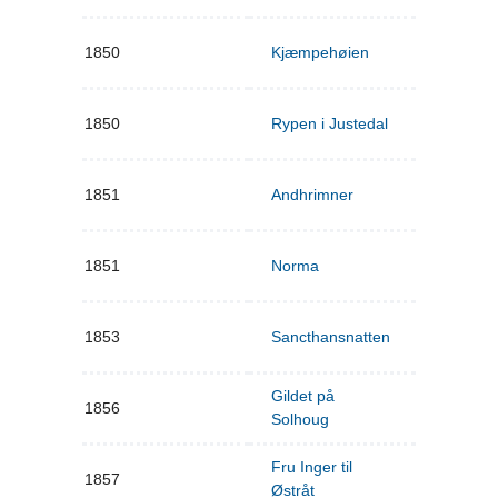
1850
Kjæmpehøien
1850
Rypen i Justedal
1851
Andhrimner
1851
Norma
1853
Sancthansnatten
Gildet på
1856
Solhoug
Fru Inger til
1857
Østråt