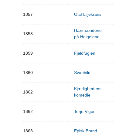
1857
Olaf Liljekrans
Hærmændene
1858
på Helgeland
1859
Fjeldfuglen
1860
Svanhild
Kjærlighedens
1862
komedie
1862
Terje Vigen
1863
Episk Brand