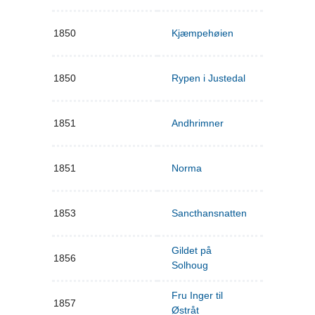
1850
Kjæmpehøien
1850
Rypen i Justedal
1851
Andhrimner
1851
Norma
1853
Sancthansnatten
Gildet på
1856
Solhoug
Fru Inger til
1857
Østråt