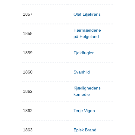
1857
Olaf Liljekrans
Hærmændene
1858
på Helgeland
1859
Fjeldfuglen
1860
Svanhild
Kjærlighedens
1862
komedie
1862
Terje Vigen
1863
Episk Brand