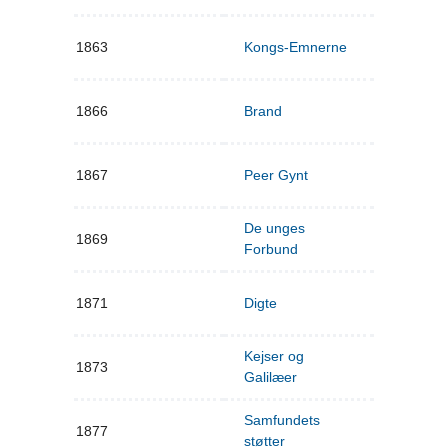
1863
Kongs-Emnerne
1866
Brand
1867
Peer Gynt
De unges
1869
Forbund
1871
Digte
Kejser og
1873
Galilæer
Samfundets
1877
støtter