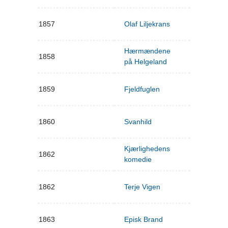
1857
Olaf Liljekrans
Hærmændene
1858
på Helgeland
1859
Fjeldfuglen
1860
Svanhild
Kjærlighedens
1862
komedie
1862
Terje Vigen
1863
Episk Brand