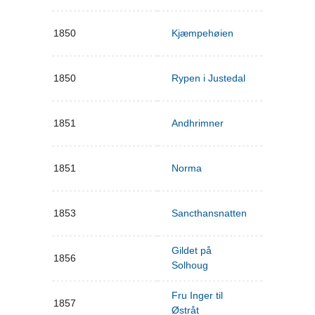
1850
Kjæmpehøien
1850
Rypen i Justedal
1851
Andhrimner
1851
Norma
1853
Sancthansnatten
Gildet på
1856
Solhoug
Fru Inger til
1857
Østråt