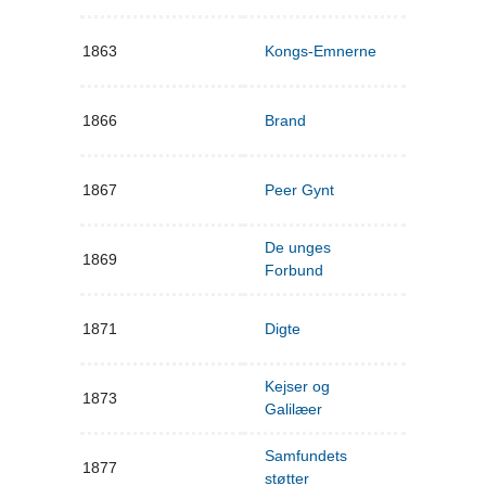
1863
Kongs-Emnerne
1866
Brand
1867
Peer Gynt
De unges
1869
Forbund
1871
Digte
Kejser og
1873
Galilæer
Samfundets
1877
støtter