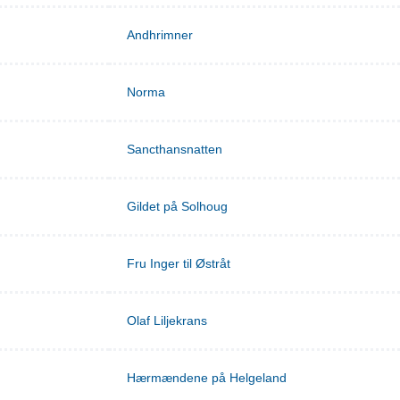
Andhrimner
Norma
Sancthansnatten
Gildet på Solhoug
Fru Inger til Østråt
Olaf Liljekrans
Hærmændene på Helgeland