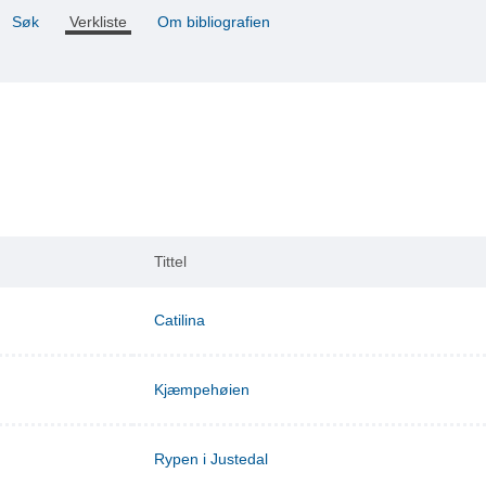
Søk
Verkliste
Om bibliografien
Tittel
Catilina
Kjæmpehøien
Rypen i Justedal