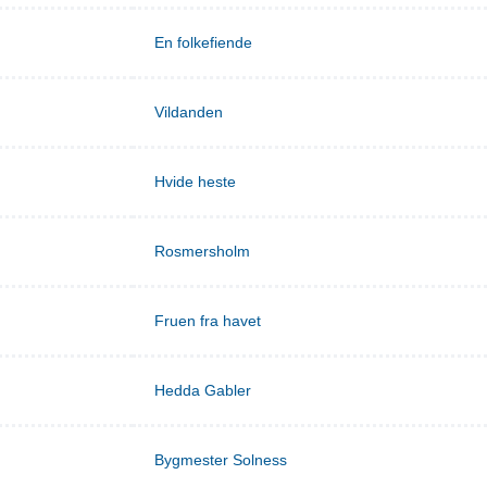
En folkefiende
Vildanden
Hvide heste
Rosmersholm
Fruen fra havet
Hedda Gabler
Bygmester Solness