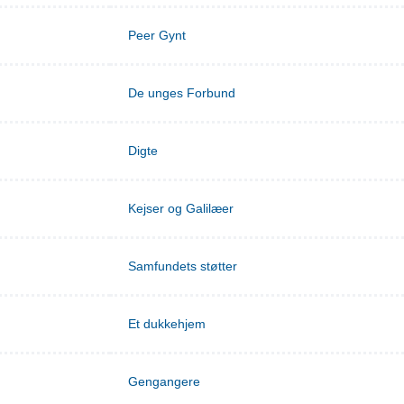
Peer Gynt
De unges Forbund
Digte
Kejser og Galilæer
Samfundets støtter
Et dukkehjem
Gengangere