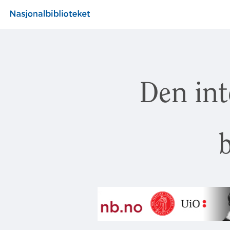
Den int
b