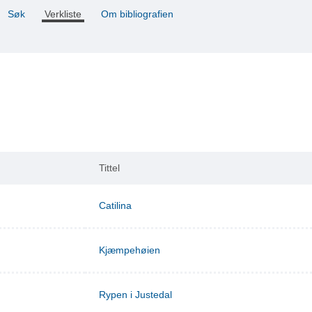
Søk
Verkliste
Om bibliografien
Tittel
Catilina
Kjæmpehøien
Rypen i Justedal