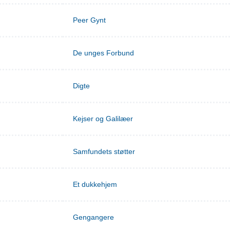
Peer Gynt
De unges Forbund
Digte
Kejser og Galilæer
Samfundets støtter
Et dukkehjem
Gengangere