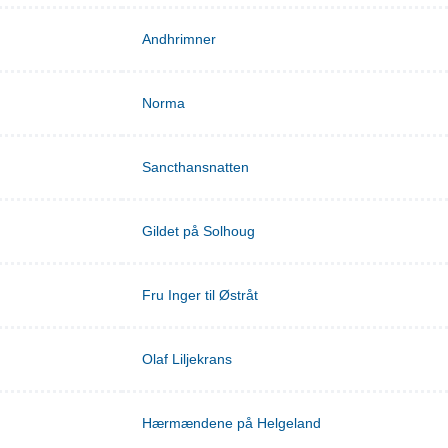
Andhrimner
Norma
Sancthansnatten
Gildet på Solhoug
Fru Inger til Østråt
Olaf Liljekrans
Hærmændene på Helgeland