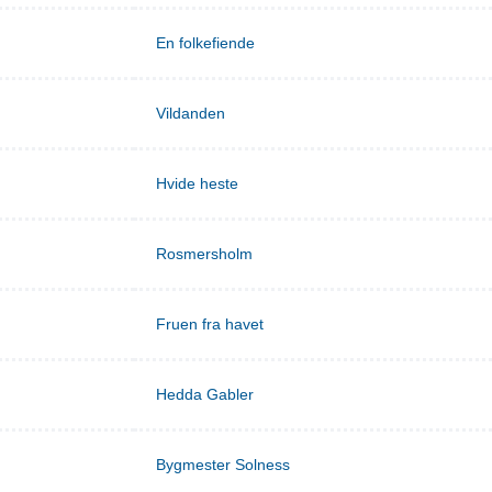
En folkefiende
Vildanden
Hvide heste
Rosmersholm
Fruen fra havet
Hedda Gabler
Bygmester Solness