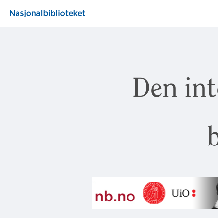
Den int
b