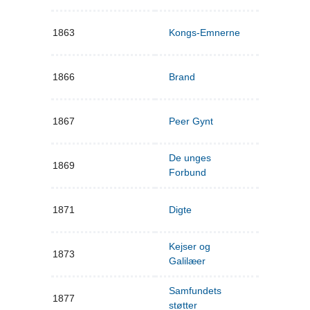
1863
Kongs-Emnerne
1866
Brand
1867
Peer Gynt
De unges
1869
Forbund
1871
Digte
Kejser og
1873
Galilæer
Samfundets
1877
støtter