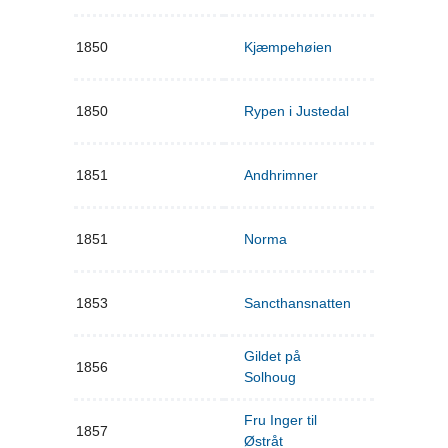
1850
Kjæmpehøien
1850
Rypen i Justedal
1851
Andhrimner
1851
Norma
1853
Sancthansnatten
Gildet på
1856
Solhoug
Fru Inger til
1857
Østråt