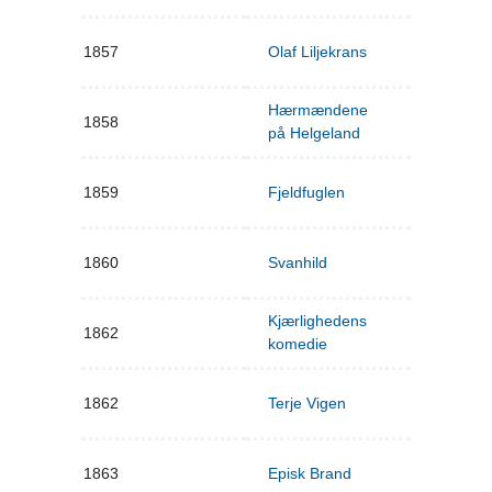
1857
Olaf Liljekrans
Hærmændene
1858
på Helgeland
1859
Fjeldfuglen
1860
Svanhild
Kjærlighedens
1862
komedie
1862
Terje Vigen
1863
Episk Brand