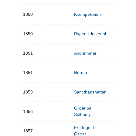
1850
Kjæmpehøien
1850
Rypen i Justedal
1851
Andhrimner
1851
Norma
1853
Sancthansnatten
Gildet på
1856
Solhoug
Fru Inger til
1857
Østråt