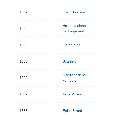
1857
Olaf Liljekrans
Hærmændene
1858
på Helgeland
1859
Fjeldfuglen
1860
Svanhild
Kjærlighedens
1862
komedie
1862
Terje Vigen
1863
Episk Brand