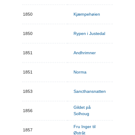
1850
Kjæmpehøien
1850
Rypen i Justedal
1851
Andhrimner
1851
Norma
1853
Sancthansnatten
Gildet på
1856
Solhoug
Fru Inger til
1857
Østråt