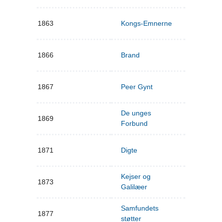
1863
Kongs-Emnerne
1866
Brand
1867
Peer Gynt
De unges
1869
Forbund
1871
Digte
Kejser og
1873
Galilæer
Samfundets
1877
støtter