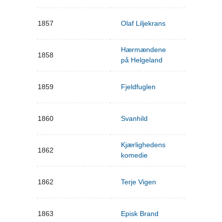
1857
Olaf Liljekrans
Hærmændene
1858
på Helgeland
1859
Fjeldfuglen
1860
Svanhild
Kjærlighedens
1862
komedie
1862
Terje Vigen
1863
Episk Brand