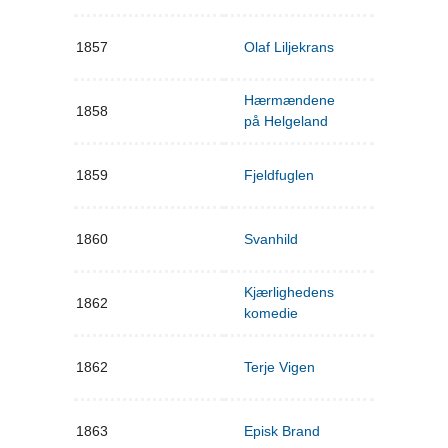
1857
Olaf Liljekrans
Hærmændene
1858
på Helgeland
1859
Fjeldfuglen
1860
Svanhild
Kjærlighedens
1862
komedie
1862
Terje Vigen
1863
Episk Brand