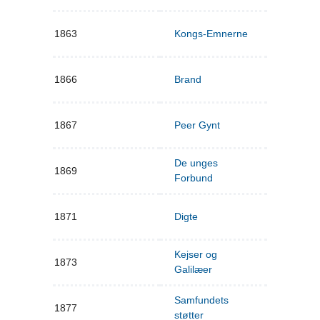
1863
Kongs-Emnerne
1866
Brand
1867
Peer Gynt
De unges
1869
Forbund
1871
Digte
Kejser og
1873
Galilæer
Samfundets
1877
støtter