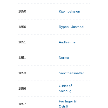
1850
Kjæmpehøien
1850
Rypen i Justedal
1851
Andhrimner
1851
Norma
1853
Sancthansnatten
Gildet på
1856
Solhoug
Fru Inger til
1857
Østråt