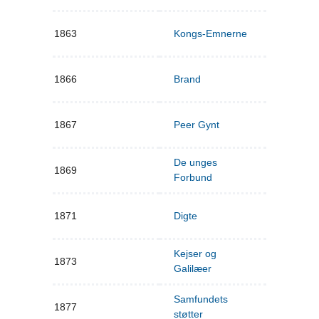
1863
Kongs-Emnerne
1866
Brand
1867
Peer Gynt
De unges
1869
Forbund
1871
Digte
Kejser og
1873
Galilæer
Samfundets
1877
støtter