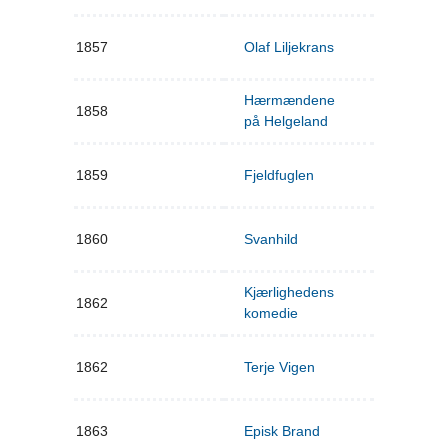
1857
Olaf Liljekrans
Hærmændene
1858
på Helgeland
1859
Fjeldfuglen
1860
Svanhild
Kjærlighedens
1862
komedie
1862
Terje Vigen
1863
Episk Brand