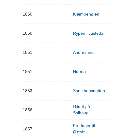
1850
Kjæmpehøien
1850
Rypen i Justedal
1851
Andhrimner
1851
Norma
1853
Sancthansnatten
Gildet på
1856
Solhoug
Fru Inger til
1857
Østråt