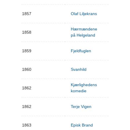
1857
Olaf Liljekrans
Hærmændene
1858
på Helgeland
1859
Fjeldfuglen
1860
Svanhild
Kjærlighedens
1862
komedie
1862
Terje Vigen
1863
Episk Brand