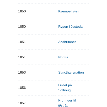
1850
Kjæmpehøien
1850
Rypen i Justedal
1851
Andhrimner
1851
Norma
1853
Sancthansnatten
Gildet på
1856
Solhoug
Fru Inger til
1857
Østråt