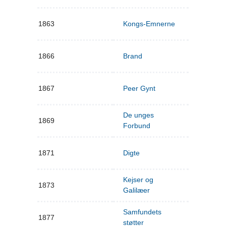
1863
Kongs-Emnerne
1866
Brand
1867
Peer Gynt
De unges
1869
Forbund
1871
Digte
Kejser og
1873
Galilæer
Samfundets
1877
støtter