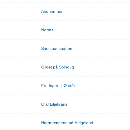
Andhrimner
Norma
Sancthansnatten
Gildet på Solhoug
Fru Inger til Østråt
Olaf Liljekrans
Hærmændene på Helgeland