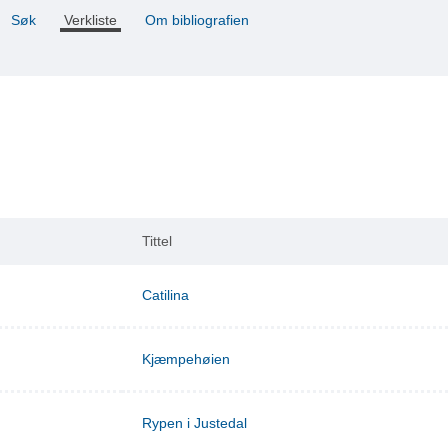
Søk
Verkliste
Om bibliografien
Tittel
Catilina
Kjæmpehøien
Rypen i Justedal