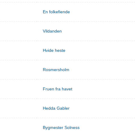
En folkefiende
Vildanden
Hvide heste
Rosmersholm
Fruen fra havet
Hedda Gabler
Bygmester Solness