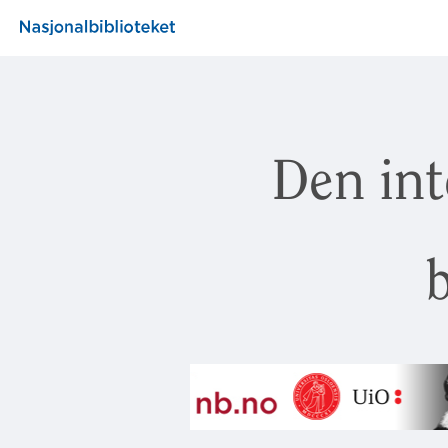
Den int
b