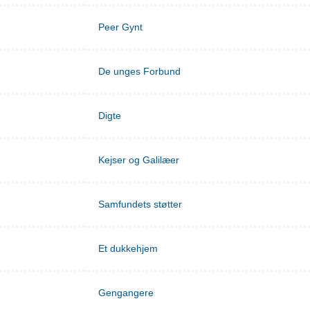
Peer Gynt
De unges Forbund
Digte
Kejser og Galilæer
Samfundets støtter
Et dukkehjem
Gengangere