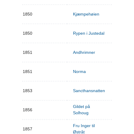
1850
Kjæmpehøien
1850
Rypen i Justedal
1851
Andhrimner
1851
Norma
1853
Sancthansnatten
Gildet på
1856
Solhoug
Fru Inger til
1857
Østråt