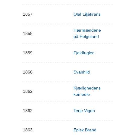
1857
Olaf Liljekrans
Hærmændene
1858
på Helgeland
1859
Fjeldfuglen
1860
Svanhild
Kjærlighedens
1862
komedie
1862
Terje Vigen
1863
Episk Brand