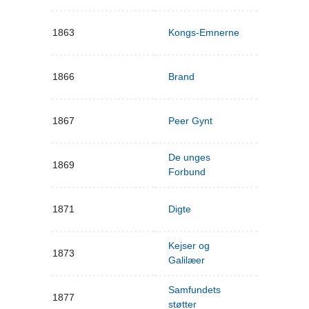
1863
Kongs-Emnerne
1866
Brand
1867
Peer Gynt
De unges
1869
Forbund
1871
Digte
Kejser og
1873
Galilæer
Samfundets
1877
støtter