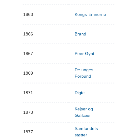
1863
Kongs-Emnerne
1866
Brand
1867
Peer Gynt
De unges
1869
Forbund
1871
Digte
Kejser og
1873
Galilæer
Samfundets
1877
støtter