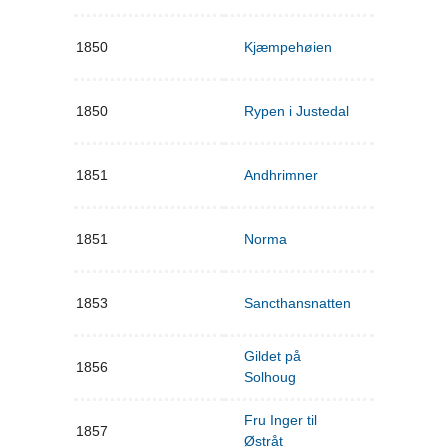
1850
Kjæmpehøien
1850
Rypen i Justedal
1851
Andhrimner
1851
Norma
1853
Sancthansnatten
Gildet på
1856
Solhoug
Fru Inger til
1857
Østråt