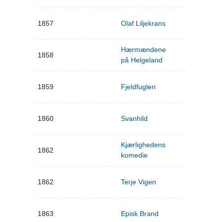
1857
Olaf Liljekrans
Hærmændene
1858
på Helgeland
1859
Fjeldfuglen
1860
Svanhild
Kjærlighedens
1862
komedie
1862
Terje Vigen
1863
Episk Brand