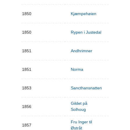
1850
Kjæmpehøien
1850
Rypen i Justedal
1851
Andhrimner
1851
Norma
1853
Sancthansnatten
Gildet på
1856
Solhoug
Fru Inger til
1857
Østråt