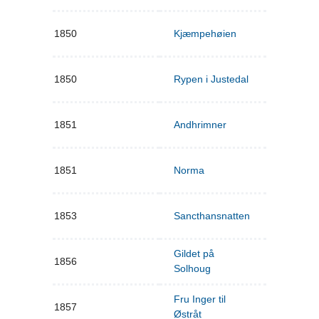
1850
Kjæmpehøien
1850
Rypen i Justedal
1851
Andhrimner
1851
Norma
1853
Sancthansnatten
Gildet på
1856
Solhoug
Fru Inger til
1857
Østråt