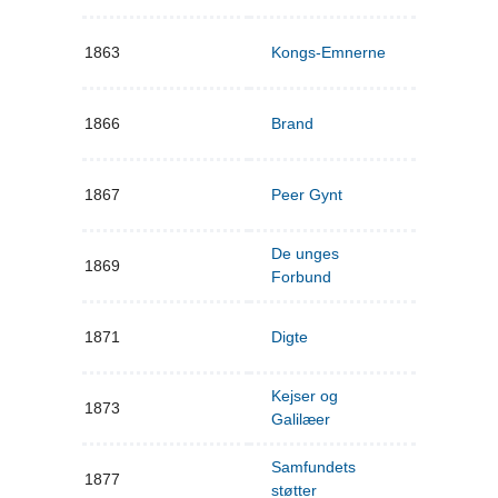
1863
Kongs-Emnerne
1866
Brand
1867
Peer Gynt
De unges
1869
Forbund
1871
Digte
Kejser og
1873
Galilæer
Samfundets
1877
støtter