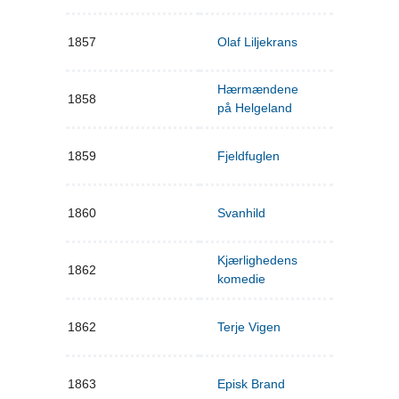
1857
Olaf Liljekrans
Hærmændene
1858
på Helgeland
1859
Fjeldfuglen
1860
Svanhild
Kjærlighedens
1862
komedie
1862
Terje Vigen
1863
Episk Brand