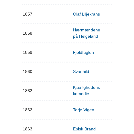
1857
Olaf Liljekrans
Hærmændene
1858
på Helgeland
1859
Fjeldfuglen
1860
Svanhild
Kjærlighedens
1862
komedie
1862
Terje Vigen
1863
Episk Brand