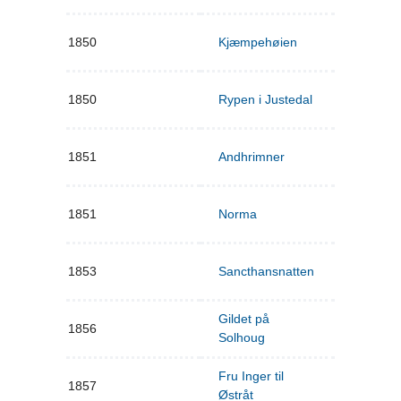
1850
Kjæmpehøien
1850
Rypen i Justedal
1851
Andhrimner
1851
Norma
1853
Sancthansnatten
Gildet på
1856
Solhoug
Fru Inger til
1857
Østråt