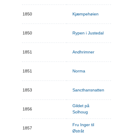
1850
Kjæmpehøien
1850
Rypen i Justedal
1851
Andhrimner
1851
Norma
1853
Sancthansnatten
Gildet på
1856
Solhoug
Fru Inger til
1857
Østråt