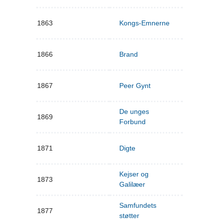
1863
Kongs-Emnerne
1866
Brand
1867
Peer Gynt
De unges
1869
Forbund
1871
Digte
Kejser og
1873
Galilæer
Samfundets
1877
støtter