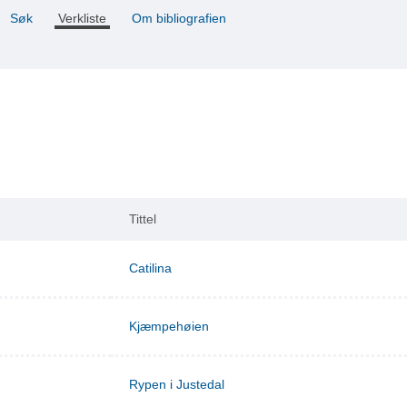
Søk
Verkliste
Om bibliografien
Tittel
Catilina
Kjæmpehøien
Rypen i Justedal