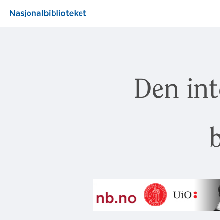
Den int
b