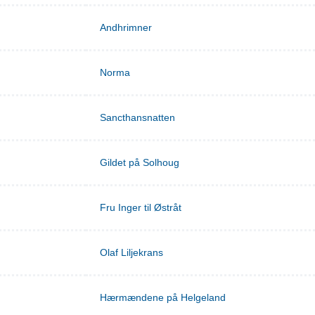
Andhrimner
Norma
Sancthansnatten
Gildet på Solhoug
Fru Inger til Østråt
Olaf Liljekrans
Hærmændene på Helgeland