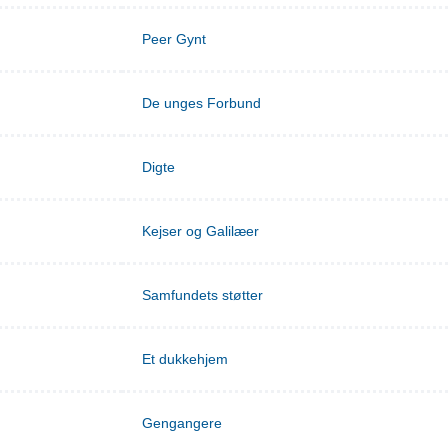
Peer Gynt
De unges Forbund
Digte
Kejser og Galilæer
Samfundets støtter
Et dukkehjem
Gengangere