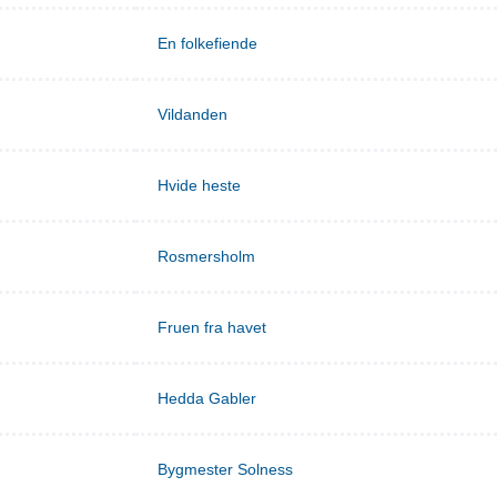
En folkefiende
Vildanden
Hvide heste
Rosmersholm
Fruen fra havet
Hedda Gabler
Bygmester Solness