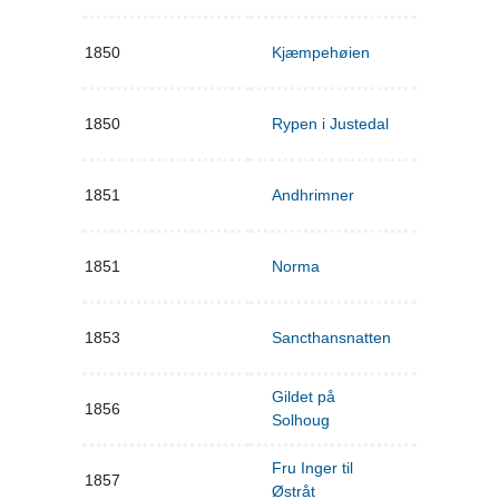
1850
Kjæmpehøien
1850
Rypen i Justedal
1851
Andhrimner
1851
Norma
1853
Sancthansnatten
Gildet på
1856
Solhoug
Fru Inger til
1857
Østråt