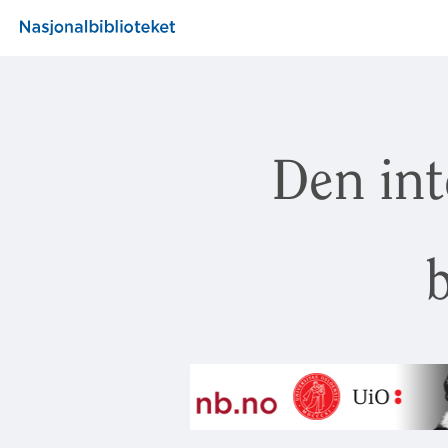
Den int
b