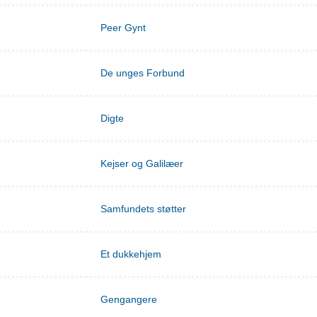
Peer Gynt
De unges Forbund
Digte
Kejser og Galilæer
Samfundets støtter
Et dukkehjem
Gengangere