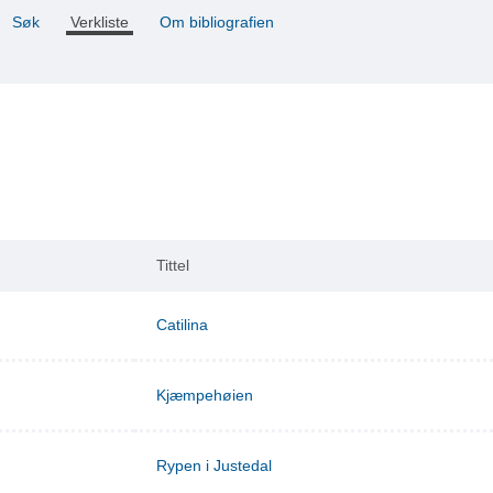
Søk
Verkliste
Om bibliografien
Tittel
Catilina
Kjæmpehøien
Rypen i Justedal