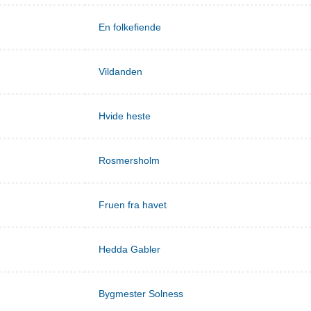
En folkefiende
Vildanden
Hvide heste
Rosmersholm
Fruen fra havet
Hedda Gabler
Bygmester Solness