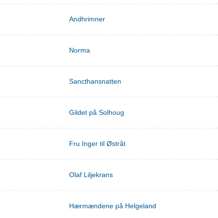
Andhrimner
Norma
Sancthansnatten
Gildet på Solhoug
Fru Inger til Østråt
Olaf Liljekrans
Hærmændene på Helgeland