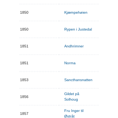
1850
Kjæmpehøien
1850
Rypen i Justedal
1851
Andhrimner
1851
Norma
1853
Sancthansnatten
Gildet på
1856
Solhoug
Fru Inger til
1857
Østråt