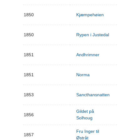
1850
Kjæmpehøien
1850
Rypen i Justedal
1851
Andhrimner
1851
Norma
1853
Sancthansnatten
Gildet på
1856
Solhoug
Fru Inger til
1857
Østråt