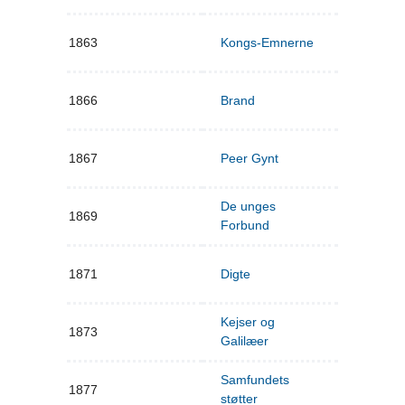
1863
Kongs-Emnerne
1866
Brand
1867
Peer Gynt
De unges
1869
Forbund
1871
Digte
Kejser og
1873
Galilæer
Samfundets
1877
støtter