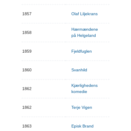
1857
Olaf Liljekrans
Hærmændene
1858
på Helgeland
1859
Fjeldfuglen
1860
Svanhild
Kjærlighedens
1862
komedie
1862
Terje Vigen
1863
Episk Brand