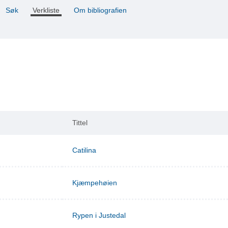
Søk
Verkliste
Om bibliografien
Tittel
Catilina
Kjæmpehøien
Rypen i Justedal