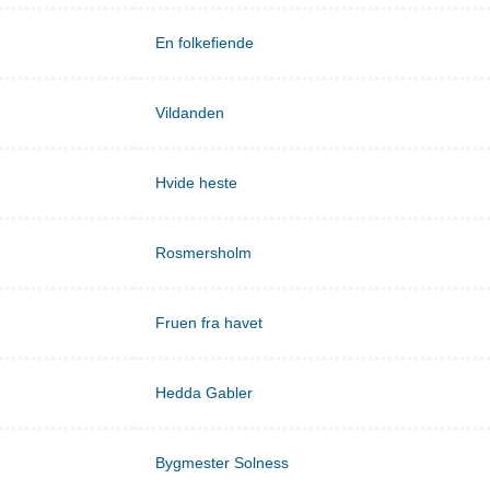
En folkefiende
Vildanden
Hvide heste
Rosmersholm
Fruen fra havet
Hedda Gabler
Bygmester Solness