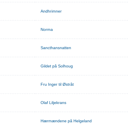
Andhrimner
Norma
Sancthansnatten
Gildet på Solhoug
Fru Inger til Østråt
Olaf Liljekrans
Hærmændene på Helgeland