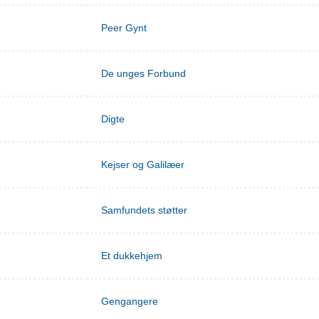
Peer Gynt
De unges Forbund
Digte
Kejser og Galilæer
Samfundets støtter
Et dukkehjem
Gengangere