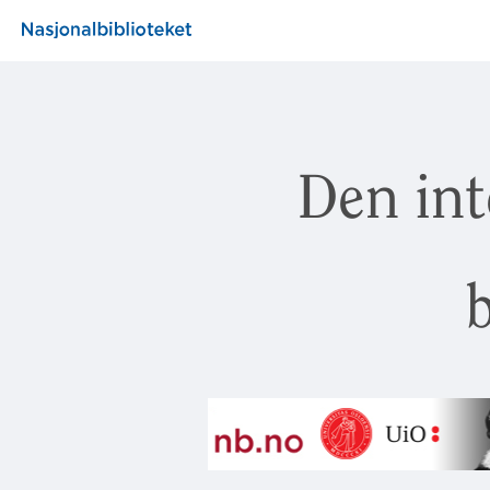
Den int
b