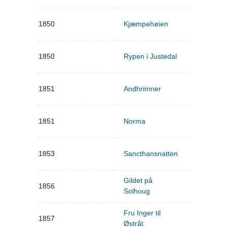
1850
Kjæmpehøien
1850
Rypen i Justedal
1851
Andhrimner
1851
Norma
1853
Sancthansnatten
Gildet på
1856
Solhoug
Fru Inger til
1857
Østråt