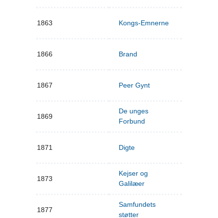
1863
Kongs-Emnerne
1866
Brand
1867
Peer Gynt
De unges
1869
Forbund
1871
Digte
Kejser og
1873
Galilæer
Samfundets
1877
støtter