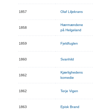
1857
Olaf Liljekrans
Hærmændene
1858
på Helgeland
1859
Fjeldfuglen
1860
Svanhild
Kjærlighedens
1862
komedie
1862
Terje Vigen
1863
Episk Brand